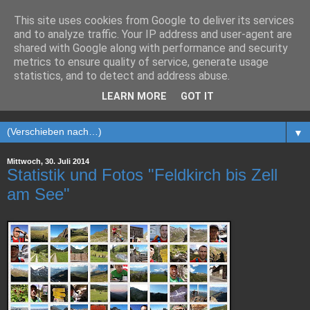
This site uses cookies from Google to deliver its services
Herr Wolf läuft
and to analyze traffic. Your IP address and user-agent are
shared with Google along with performance and security
metrics to ensure quality of service, generate usage
Weitwanderungen, Bergläufe, Marathons... so weit die Füße
statistics, and to detect and address abuse.
tragen! Herr Wolf ist gern per pedes unterwegs und hier wird
LEARN MORE
GOT IT
unregelmäßig über die Highlights berichtet.
▼
Mittwoch, 30. Juli 2014
Statistik und Fotos "Feldkirch bis Zell
am See"