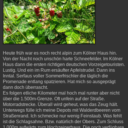
Heute früh war es noch recht alpin zum Kölner Haus hin.
Von der Nacht noch unschön harte Schneefelder. Im Kölner
Haus dann die ersten richtigen deutschen Vorzeigetouristen.
Lustig. Und ein im Rum ersäufter Apfelstrudel. Dann ins
Inntal. Serfaus voller Sommerfrischler die täglich die
Promenade entlang spatzieren. Hat mich so ausgeprägt
dann doch überrascht.
Es folgen etliche Kilometer mal hoch mal runter aber nicht
über die 1.500m-Grenze. Oft unfein auf der Straße.
Motorradstrecke. Überall wird geheut, was das Zeug hält.
Unterwegs fülle ich meine Depots mit Walderdbeeren vom
Straßenrand. Ich schmecke nur wenig Feinstaub. Was fehlt
ist die Schlagsahne. Bzw. natürlich der Obers. Zum Schluss
1.000m aufwärts zum Hochzeigerhaus. Die noch verfügbare