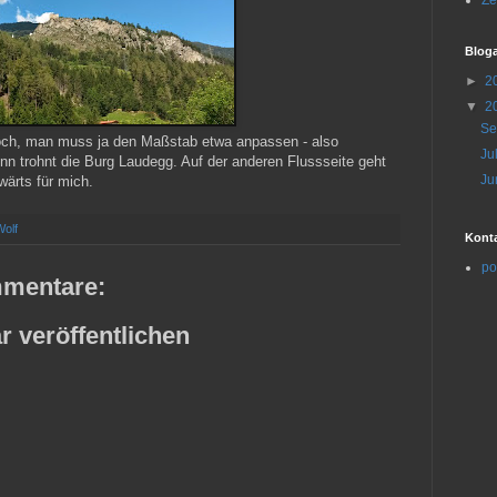
Ze
Bloga
►
2
▼
2
Se
hoch, man muss ja den Maßstab etwa anpassen - also
Ju
Inn trohnt die Burg Laudegg. Auf der anderen Flussseite geht
Ju
wärts für mich.
Wolf
Kont
po
mentare:
 veröffentlichen