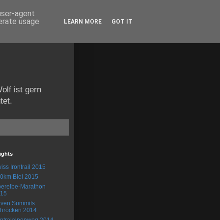
 user-agent
nerate usage
LEARN MORE
GOT IT
olf ist gern
tet.
ights
iss Irontrail 2015
0km Biel 2015
erelbe-Marathon
15
ven Summits
hröcken 2014