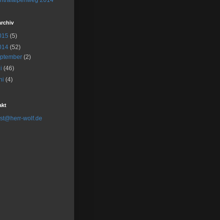
ntralalpenweg 2014
rchiv
015
(5)
014
(52)
ptember
(2)
li
(46)
ni
(4)
akt
st@herr-wolf.de