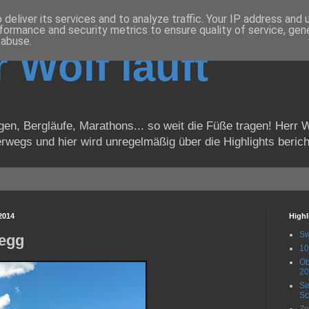
deliver its services and to analyze traffic. Your IP address and
formance and security metrics to ensure quality of service, ge
 abuse.
 Wolf läuft
n, Bergläufe, Marathons... so weit die Füße tragen! Herr W
rwegs und hier wird unregelmäßig über die Highlights berich
2014
Highl
Sw
egg
10
Ob
20
Se
Sc