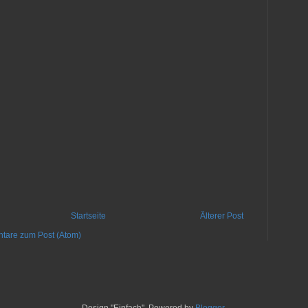
Startseite
Älterer Post
are zum Post (Atom)
Design "Einfach". Powered by
Blogger
.