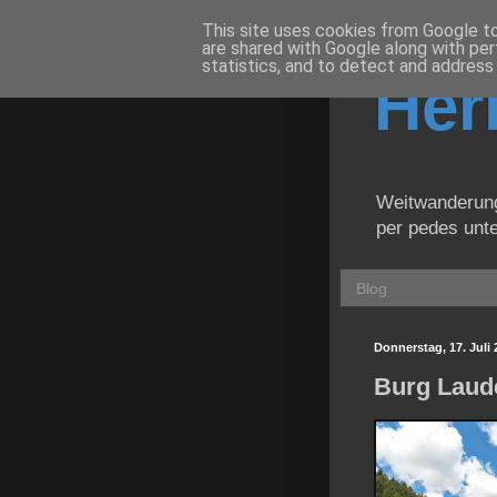
This site uses cookies from Google to 
are shared with Google along with per
statistics, and to detect and address
Herr
Weitwanderunge
per pedes unte
Blog
Donnerstag, 17. Juli 
Burg Laud